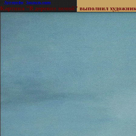
©
Арт-профи
|
Закрыть окно
Картина "В деревне зимой" выполнил художник