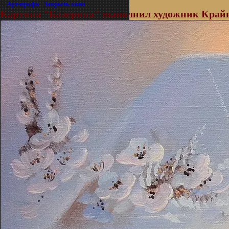
©
Арт-профи
|
Закрыть окно
Картина "Балерина" выполнил художник Крайн