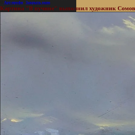
©
Арт-профи
|
Закрыть окно
Картина "В пучине" выполнил художник Сомов