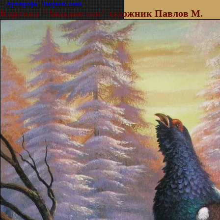
©
Арт-профи
|
Закрыть окно
Картина "Знакомство" художник Павлов М.