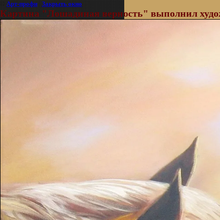
©
Арт-профи
|
Закрыть окно
Картина "Лошадиная верность" выполнил худо